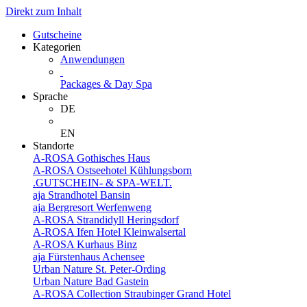
Direkt zum Inhalt
Gutscheine
Kategorien
Anwendungen
Packages & Day Spa
Sprache
DE
EN
Standorte
A-ROSA Gothisches Haus
A-ROSA Ostseehotel Kühlungsborn
.GUTSCHEIN- & SPA-WELT.
aja Strandhotel Bansin
aja Bergresort Werfenweng
A-ROSA Strandidyll Heringsdorf
A-ROSA Ifen Hotel Kleinwalsertal
A-ROSA Kurhaus Binz
aja Fürstenhaus Achensee
Urban Nature St. Peter-Ording
Urban Nature Bad Gastein
A-ROSA Collection Straubinger Grand Hotel