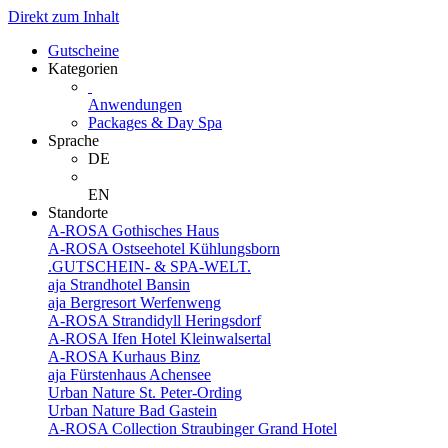
Direkt zum Inhalt
Gutscheine
Kategorien
Anwendungen
Packages & Day Spa
Sprache
DE
EN
Standorte
A-ROSA Gothisches Haus
A-ROSA Ostseehotel Kühlungsborn
.GUTSCHEIN- & SPA-WELT.
aja Strandhotel Bansin
aja Bergresort Werfenweng
A-ROSA Strandidyll Heringsdorf
A-ROSA Ifen Hotel Kleinwalsertal
A-ROSA Kurhaus Binz
aja Fürstenhaus Achensee
Urban Nature St. Peter-Ording
Urban Nature Bad Gastein
A-ROSA Collection Straubinger Grand Hotel